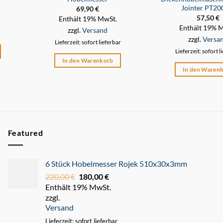
Jointer PT2
69,90
€
57,50
€
Enthält 19% MwSt.
Enthält 19% 
zzgl.
Versand
r
zzgl.
Versa
Lieferzeit: sofort lieferbar
Lieferzeit: sofort l
In den Warenkorb
In den Waren
Featured
6 Stück Hobelmesser Rojek 510x30x3mm
220,00
€
Ursprünglicher
180,00
€
Aktueller
Enthält 19% MwSt.
Preis
Preis
zzgl.
war:
ist:
Versand
220,00 €
180,00 €.
Lieferzeit: sofort lieferbar