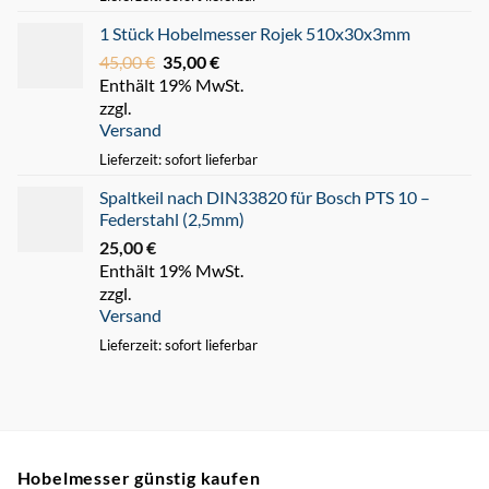
1 Stück Hobelmesser Rojek 510x30x3mm
45,00
€
Ursprünglicher
35,00
€
Aktueller
Enthält 19% MwSt.
Preis
Preis
zzgl.
war:
ist:
Versand
45,00 €
35,00 €.
Lieferzeit: sofort lieferbar
Spaltkeil nach DIN33820 für Bosch PTS 10 –
Federstahl (2,5mm)
25,00
€
Enthält 19% MwSt.
zzgl.
Versand
Lieferzeit: sofort lieferbar
Hobelmesser günstig kaufen