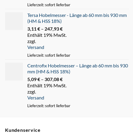
Lieferzeit: sofort lieferbar
Tersa Hobelmesser - Länge ab 60 mm bis 930 mm
(HM & HSS 18%)
3,11
€
–
247,93
€
Preisspanne:
Enthält 19% MwSt.
3,11 €
zzgl.
bis
Versand
247,93 €
Lieferzeit: sofort lieferbar
Centrofix Hobelmesser – Länge ab 60 mm bis 930
mm (HM & HSS 18%)
5,09
€
–
307,08
€
Preisspanne:
Enthält 19% MwSt.
5,09 €
zzgl.
bis
Versand
307,08 €
Lieferzeit: sofort lieferbar
Kundenservice