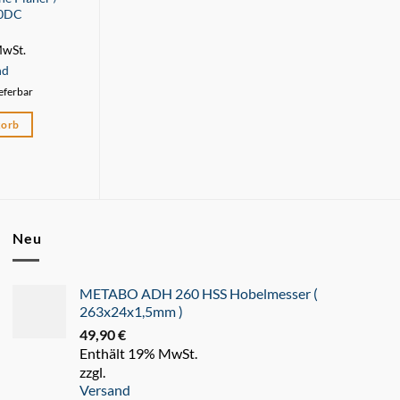
00DC
149,90
€
Enthält
Enthält 19% MwSt.
zzgl.
MwSt.
zzgl.
Versand
Lieferzeit: 
nd
Lieferzeit: sofort lieferbar
ieferbar
In den 
In den Warenkorb
korb
Neu
METABO ADH 260 HSS Hobelmesser (
263x24x1,5mm )
49,90
€
Enthält 19% MwSt.
zzgl.
Versand