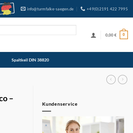
info@turmfalke-saegen.de
+49(0)2191 422 7995
0
0,00
€
Spaltkeil DIN 38820
co –
Kundenservice