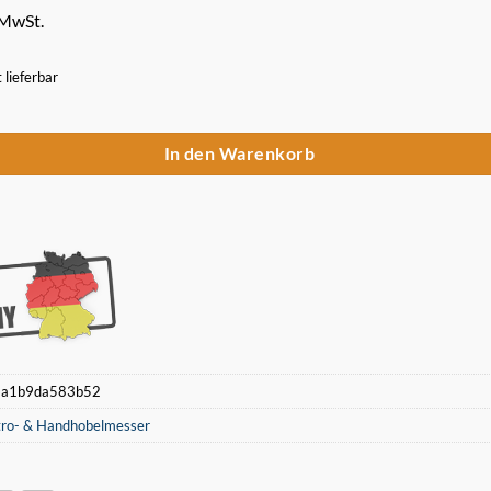
 MwSt.
t lieferbar
obelmesser 210 x 30 x 3 für Emco - 6020K Menge
In den Warenkorb
:
a1b9da583b52
tro- & Handhobelmesser