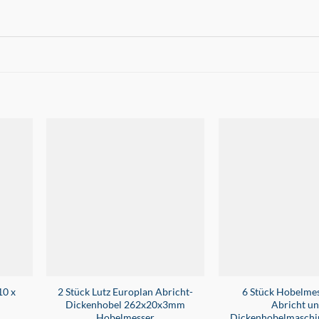
10 x
2 Stück Lutz Europlan Abricht-
6 Stück Hobelme
Dickenhobel 262x20x3mm
Abricht u
Hobelmesser
Dickenhobelmaschin